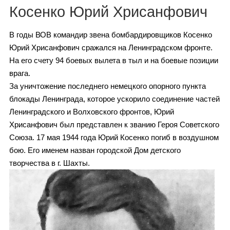
Каталог
Косенко Юрий Хрисанфович
В годы ВОВ командир звена бомбардировщиков Косенко
Юрий Хрисанфович сражался на Ленинградском фронте.
Инфо
На его счету 94 боевых вылета в тыл и на боевые позиции
врага.
За уничтожение последнего немецкого опорного пункта
блокады Ленинграда, которое ускорило соединение частей
Гороскоп
Ленинградского и Волховского фронтов, Юрий
Хрисанфович был представлен к званию Героя Советского
Союза. 17 мая 1944 года Юрий Косенко погиб в воздушном
бою. Его именем назван городской Дом детского
Карты
творчества в г. Шахты.
Фотогалерея