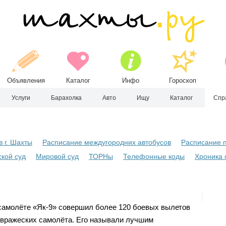
Объявления
Каталог
Инфо
Гороскоп
Услуги
Барахолка
Авто
Ищу
Каталог
Спр
в г. Шахты
Расписание междугородних автобусов
Расписание 
кой суд
Мировой суд
ТОРНы
Телефонные коды
Хроника 
самолёте «Як-9» совершил более 120 боевых вылетов
3 вражеских самолёта. Его называли лучшим