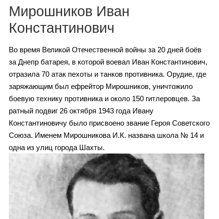
Каталог
Мирошников Иван
Константинович
Во время Великой Отечественной войны за 20 дней боёв
Инфо
за Днепр батарея, в которой воевал Иван Константинович,
отразила 70 атак пехоты и танков противника. Орудие, где
заряжающим был ефрейтор Мирошников, уничтожило
Гороскоп
боевую технику противника и около 150 гитлеровцев. За
ратный подвиг 26 октября 1943 года Ивану
Константиновичу было присвоено звание Героя Советского
Союза. Именем Мирошникова И.К. названа школа № 14 и
Карты
одна из улиц города Шахты.
Фотогалерея