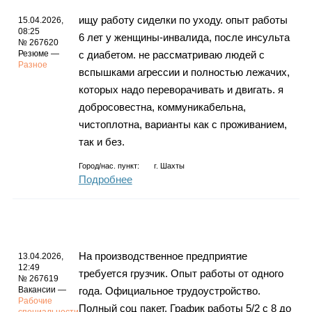
ищу работу сиделки по уходу. опыт работы
15.04.2026,
08:25
6 лет у женщины-инвалида, после инсульта
№ 267620
Резюме —
с диабетом. не рассматриваю людей с
Разное
вспышками агрессии и полностью лежачих,
которых надо переворачивать и двигать. я
добросовестна, коммуникабельна,
чистоплотна, варианты как с проживанием,
так и без.
Город/нас. пункт:
г.
Шахты
Подробнее
На производственное предприятие
13.04.2026,
12:49
требуется грузчик. Опыт работы от одного
№ 267619
Вакансии —
года. Официальное трудоустройство.
Рабочие
Полный соц пакет. График работы 5/2 с 8 до