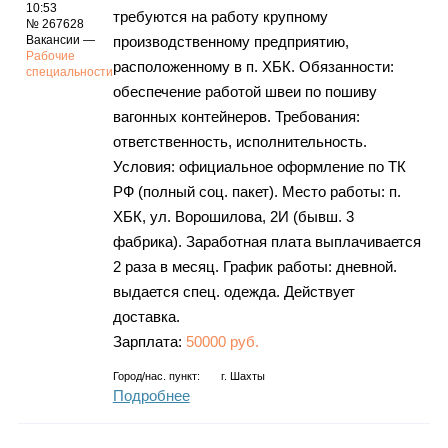
Каталог
10:53
требуются на работу крупному
№ 267628
Вакансии —
производственному предприятию,
Рабочие
расположенному в п. ХБК. Обязанности:
специальности
обеспечение работой швеи по пошиву
Инфо
вагонных контейнеров. Требования:
ответственность, исполнительность.
Условия: официальное оформление по ТК
РФ (полный соц. пакет). Место работы: п.
Гороскоп
ХБК, ул. Ворошилова, 2И (бывш. 3
фабрика). Заработная плата выплачивается
2 раза в месяц. График работы: дневной.
выдается спец. одежда. Действует
Карты
доставка.
Зарплата:
50000 руб.
Город/нас. пункт:
г.
Шахты
Фотогалерея
Подробнее