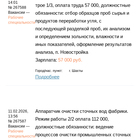
Каталог
14:01
трое 1/3, оплата труда 57 000, должностные
№ 267588
Вакансии —
обязанности: отбор образцов проб сырья и
Рабочие
продуктов переработки угля, с
специальности
последующей разделкой проб, их анализом
Инфо
и определением зольности, влажности и
иных показателей, оформление результатов
анализа, п. Новостройка
Зарплата:
57 000 руб.
Гороскоп
Город/нас. пункт:
г.
Шахты
Подробнее
Карты
Аппаратчик очистки сточных вод фабрики.
11.02.2026,
13:56
Режим работы 2/2 оплата 112 000,
Фотогалерея
№ 267587
Вакансии —
должностные обязанности: ведение
Рабочие
процессов очистки промышленных сточных
специальности