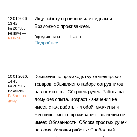
Ищу работу горничной или сиделкой.
12.01.2026,
13:42
Возможно с проживанием.
№ 267583
Резюме —
Город/нас. пункт:
г.
Шахты
Разное
Подробнее
Компания по производству канцелярских
10.01.2026,
14:43
товаров, объявляет о наборе сотрудников
№ 267582
Вакансии —
на должность - Сборщик ручек. Работа на
Работа на
дому без опыта. Возраст - значения не
дому
имеет, стаж работы - любой, мужчины и
женщины, место проживания - значения не
имеет. Обязанности: Сборка простых ручек
на дому. Условия работы: Свободный