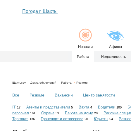
Погода г. Шахты
Новости
Афиша
Работа
Недвижимость
Шахты.ру
Доска объявлений
Работа
Резюме
Все
Резюме
Вакансии
Центр занятости
IT
Агенты и представители
Вахта
Водители
Б
17
5
4
100
персонал
Охрана
Работа на дому
Рабочие специ
161
39
29
Торговля
Транспорт и автосервис
Юристы
Разно
136
20
54