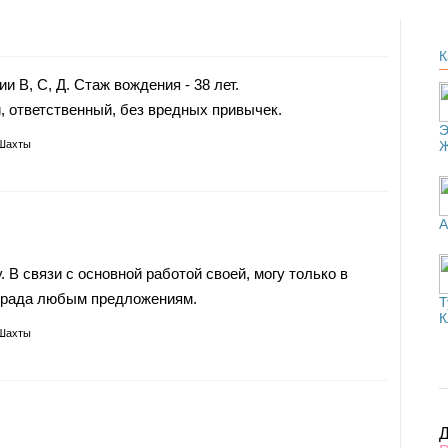
К
и В, С, Д. Стаж вождения - 38 лет.
 ответственный, без вредных привычек.
Э
 Шахты
А
. В связи с основной работой своей, могу только в
у рада любым предложениям.
Т
К
 Шахты
Д