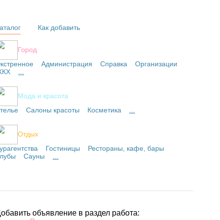
аталог
Как добавить
Город
кстренное
Администрация
Справка
Организации
ЖКХ
...
Мода и красота
телье
Салоны красоты
Косметика
...
Отдых
урагентства
Гостиницы
Рестораны, кафе, бары
лубы
Сауны
...
обавить объявление в раздел работа: