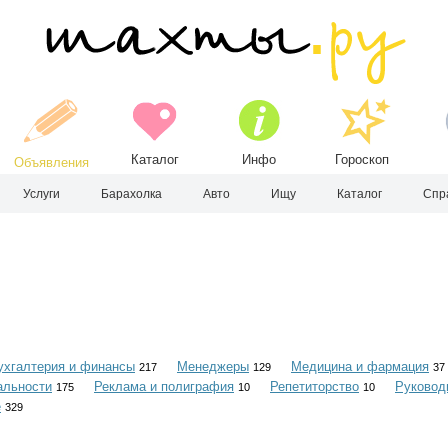
Каталог
Инфо
Гороскоп
Объявления
Услуги
Барахолка
Авто
Ищу
Каталог
Спр
ухгалтерия и финансы
Менеджеры
Медицина и фармация
217
129
37
альности
Реклама и полиграфия
Репетиторство
Руковод
175
10
10
е
329