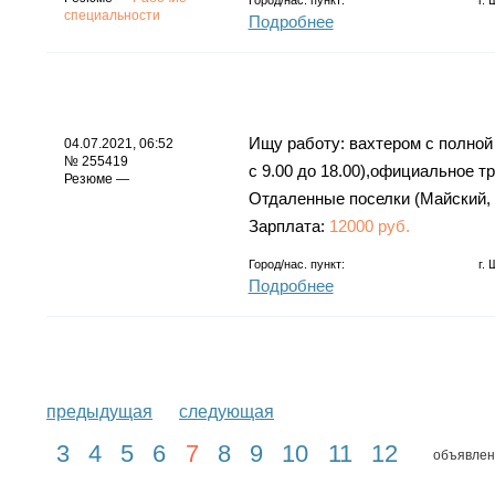
специальности
Подробнее
Ищу работу: вахтером с полной 
04.07.2021, 06:52
№ 255419
с 9.00 до 18.00),официальное т
Резюме —
Отдаленные поселки (Майский, А
Зарплата:
12000 руб.
Город/нас. пункт:
г.
Подробнее
предыдущая
следующая
3
4
5
6
7
8
9
10
11
12
объявлен