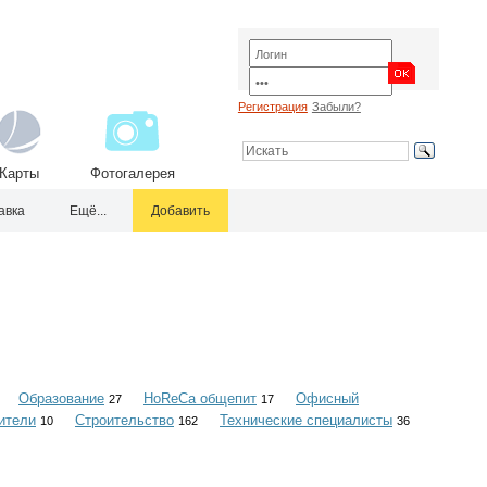
Регистрация
Забыли?
Карты
Фотогалерея
авка
Ещё...
Добавить
Образование
HoReCa общепит
Офисный
27
17
ители
Строительство
Технические специалисты
10
162
36