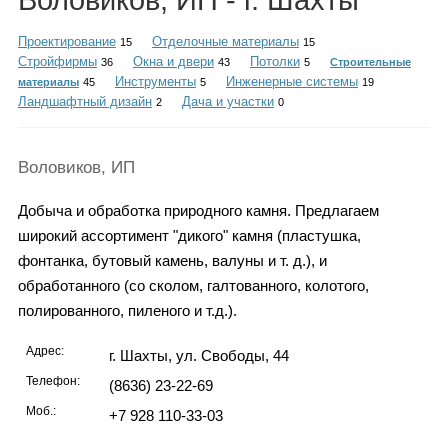
Воловиков, ИП - г. Шахты
Каталог
Проектирование
Отделочные материалы
15
15
Стройфирмы
Окна и двери
Потолки
36
43
5
Строительные
Инструменты
Инженерные системы
материалы
45
5
19
Ландшафтный дизайн
Дача и участки
Инфо
2
0
Воловиков, ИП
Гороскоп
Добыча и обработка природного камня. Предлагаем
широкий ассортимент "дикого" камня (пластушка,
фонтанка, бутовый камень, валуны и т. д.), и
обработанного (со сколом, галтованного, колотого,
Карты
полированного, пиленого и т.д.).
Адрес:
г. Шахты, ул. Свободы, 44
Телефон:
(8636) 23-22-69
Фотогалерея
Моб.:
+7 928 110-33-03