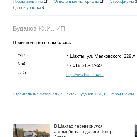
Проектирование
Отделочные материалы
Стройфирмы
15
15
3
Дача и участки
0
Буданов Ю.И., ИП
Производство шлакоблока.
Адрес:
г. Шахты, ул. Маяковского, 228 А
Моб.:
+7 918 545-87-59
Сайт:
http://www.budanow.ru
Строительные материалы в Шахтах
,
Буданов Ю.И., ИП, город Шахты
В Шахтах перевернулся
автомобиль на дороге Центр —
Артем