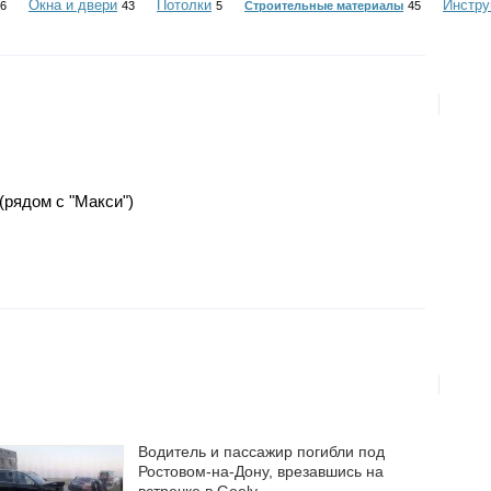
Окна и двери
Потолки
Инстр
6
43
5
Строительные материалы
45
 (рядом с "Макси")
Водитель и пассажир погибли под
Ростовом-на-Дону, врезавшись на
встречке в Geely