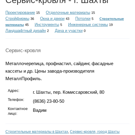
Сервис-кровля - г. Шахты
Каталог
Проектирование
Отделочные материалы
15
15
Стройфирмы
Окна и двери
Потолки
36
43
5
Строительные
Инструменты
Инженерные системы
материалы
45
5
19
Ландшафтный дизайн
Дача и участки
Инфо
2
0
Сервис-кровля
Гороскоп
Металлочерепица, профнастил, сайдинг, фасадные
кассеты и др. Цены завода-производителя
МеталлПрофиль.
Карты
Адрес:
г. Шахты, пер. Комиссаровский, 80
Телефон:
(8636) 23-80-50
Контактное
Вадим
лицо:
Фотогалерея
Строительные материалы в Шахтах
,
Сервис-кровля, город Шахты