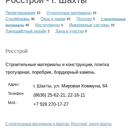
Росстрой - г. Шахты
Каталог
Проектирование
Отделочные материалы
15
15
Стройфирмы
Окна и двери
Потолки
36
43
5
Строительные
Инструменты
Инженерные системы
материалы
45
5
19
Ландшафтный дизайн
Дача и участки
Инфо
2
0
Росстрой
Гороскоп
Строительные материалы и конструкции, плитка
тротуарная, поребрик, бордюрный камень.
Адрес:
г. Шахты, ул. Мировая Коммуна, 64
Карты
Телефон:
(8636) 25-62-21, 22-16-11
Моб.:
+7 928 270-17-27
Фотогалерея
Строительные материалы в Шахтах
,
Росстрой, город Шахты