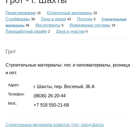
Грот - г. Шахты
Каталог
Проектирование
Отделочные материалы
15
15
Стройфирмы
Окна и двери
Потолки
36
43
5
Строительные
Инструменты
Инженерные системы
материалы
45
5
19
Ландшафтный дизайн
Дача и участки
Инфо
2
0
Грот
Гороскоп
Строительные материалы: лес и пиломатериалы, розница
и опт.
Адрес:
г. Шахты, пер. Веселый, 36 А
Карты
Телефон:
(8636) 26-20-44
Моб.:
+7 918 550-21-68
Фотогалерея
Строительные материалы в Шахтах
,
Грот, город Шахты