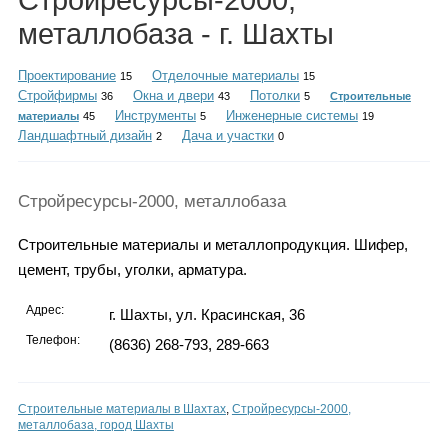
Стройресурсы-2000,
Каталог
металлобаза - г. Шахты
Проектирование
Отделочные материалы
15
15
Стройфирмы
Окна и двери
Потолки
36
43
5
Строительные
Инфо
Инструменты
Инженерные системы
материалы
45
5
19
Ландшафтный дизайн
Дача и участки
2
0
Гороскоп
Стройресурсы-2000, металлобаза
Строительные материалы и металлопродукция. Шифер,
цемент, трубы, уголки, арматура.
Карты
Адрес:
г. Шахты, ул. Красинская, 36
Телефон:
(8636) 268-793, 289-663
Фотогалерея
Строительные материалы в Шахтах
,
Стройресурсы-2000,
металлобаза, город Шахты