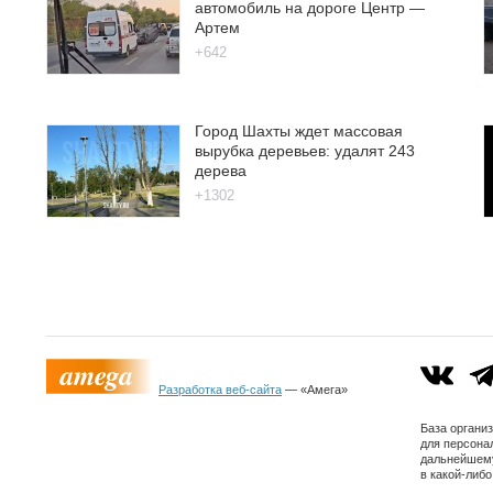
автомобиль на дороге Центр —
Артем
+642
Город Шахты ждет массовая
вырубка деревьев: удалят 243
дерева
+1302
Разработка веб-сайта
— «Амега»
База органи
для персона
дальнейшему
в какой-либ