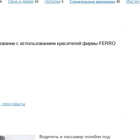
Окна и двери
Потолки
Инстр
6
43
5
Строительные материалы
45
довании с использованием красителей фирмы FERRO
и, город Шахты
Водитель и пассажир погибли под