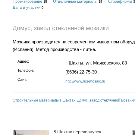
Проектирование
Отделочные материалы
Стройфирмы
15
15
3
Дача и участки
0
Домус, завод стеклянной мозаики
Мозаика производится на современном импортном обору
(Испания). Метод производства - литьё.
Адрес:
г. Шахты, ул. Маяковского, 83
Телефон:
(8636) 22-75-30
Сайт:
http://www.rus-mosaic.ru
Строительные материалы в Шахтах
,
Домус, завод стеклянной мозаик
В Шахтах перевернулся