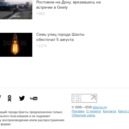
Ростовом-на-Дону, врезавшись на
встречке в Geely
+563
Семь улиц города Шахты
обесточат 5 августа
+1274
© 2005—2026
Шахты.ру
Реклама
О проекте
Контакты
Карта 
заций города Шахты предназначена только
Обратная связь
льного пользования и не подлежит
 воспроизведению и/или распространению
о форме.