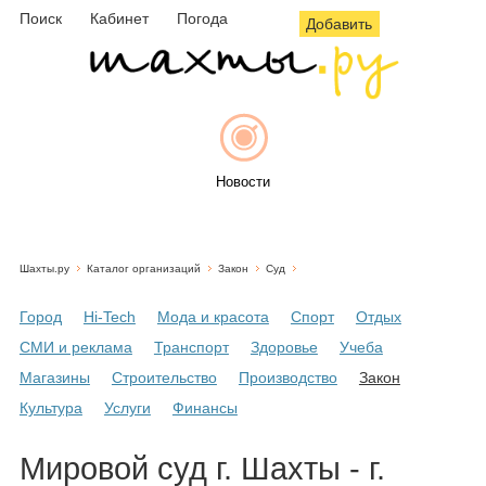
Поиск
Кабинет
Погода
Добавить
Новости
Шахты.ру
Каталог организаций
Закон
Суд
Афиша
Город
Hi-Tech
Мода и красота
Спорт
Отдых
СМИ и реклама
Транспорт
Здоровье
Учеба
Магазины
Строительство
Производство
Закон
Объявления
Культура
Услуги
Финансы
Мировой суд г. Шахты - г.