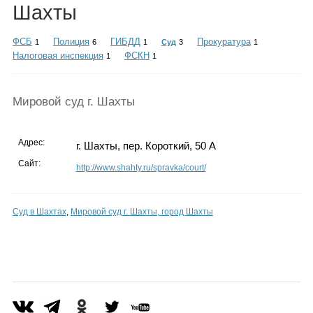
Каталог
Шахты
ФСБ
Полиция
ГИБДД
Прокуратура
1
6
1
Суд
3
1
Налоговая инспекция
ФСКН
1
1
Инфо
Мировой суд г. Шахты
Гороскоп
Адрес:
г. Шахты, пер. Короткий, 50 А
Сайт:
http://www.shahty.ru/spravka/court/
Карты
Суд в Шахтах
,
Мировой суд г. Шахты, город Шахты
Фотогалерея