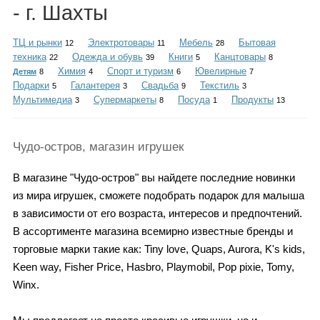
Каталог
- г. Шахты
ТЦ и рынки
Электротовары
Мебель
Бытовая
12
11
28
техника
Одежда и обувь
Книги
Канцтовары
22
39
5
8
Химия
Спорт и туризм
Ювелирные
Детям
8
4
6
7
Инфо
Подарки
Галантерея
Свадьба
Текстиль
5
3
9
3
Мультимедиа
Супермаркеты
Посуда
Продукты
3
8
1
13
Гороскоп
Чудо-остров, магазин игрушек
В магазине "Чудо-остров" вы найдете последние новинки
из мира игрушек, сможете подобрать подарок для малыша
Карты
в зависимости от его возраста, интересов и предпочтений.
В ассортименте магазина всемирно известные бренды и
торговые марки такие как: Tiny love, Quaps, Aurora, K's kids,
Keen way, Fisher Price, Hasbro, Playmobil, Pop pixie, Tomy,
Фотогалерея
Winx.