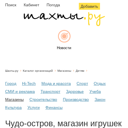
Поиск
Кабинет
Погода
Добавить
Новости
Шахты.ру
Каталог организаций
Магазины
Детям
Афиша
Город
Hi-Tech
Мода и красота
Спорт
Отдых
СМИ и реклама
Транспорт
Здоровье
Учеба
Магазины
Строительство
Производство
Закон
Объявления
Культура
Услуги
Финансы
Чудо-остров, магазин игрушек