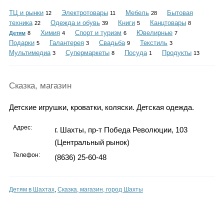
Каталог
ТЦ и рынки
Электротовары
Мебель
Бытовая
12
11
28
техника
Одежда и обувь
Книги
Канцтовары
22
39
5
8
Химия
Спорт и туризм
Ювелирные
Детям
8
4
6
7
Подарки
Галантерея
Свадьба
Текстиль
5
3
9
3
Инфо
Мультимедиа
Супермаркеты
Посуда
Продукты
3
8
1
13
Сказка, магазин
Гороскоп
Детские игрушки, кроватки, коляски. Детская одежда.
Адрес:
г. Шахты, пр-т Победа Революции, 103
(Центральный рынок)
Карты
Телефон:
(8636) 25-60-48
Детям в Шахтах
,
Сказка, магазин, город Шахты
Фотогалерея