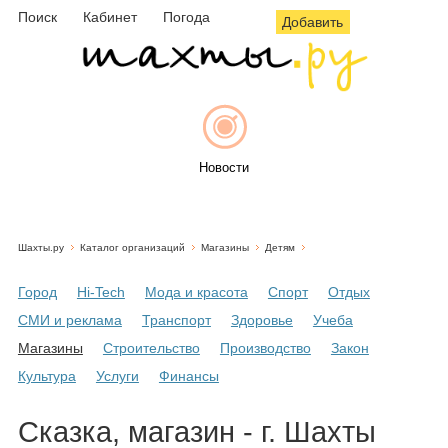
Поиск
Кабинет
Погода
Добавить
Новости
Шахты.ру
Каталог организаций
Магазины
Детям
Афиша
Город
Hi-Tech
Мода и красота
Спорт
Отдых
СМИ и реклама
Транспорт
Здоровье
Учеба
Магазины
Строительство
Производство
Закон
Объявления
Культура
Услуги
Финансы
Сказка, магазин - г. Шахты