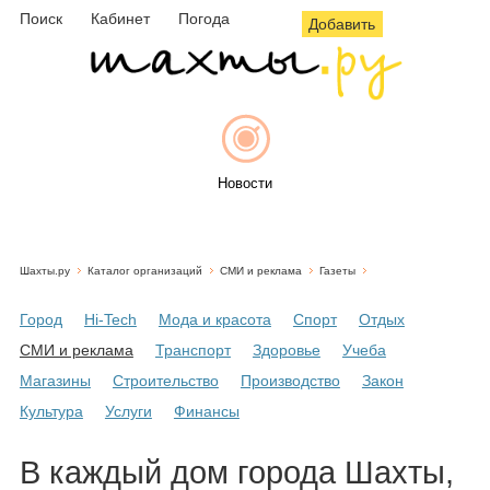
Поиск
Кабинет
Погода
Добавить
Новости
Шахты.ру
Каталог организаций
СМИ и реклама
Газеты
Афиша
Город
Hi-Tech
Мода и красота
Спорт
Отдых
СМИ и реклама
Транспорт
Здоровье
Учеба
Магазины
Строительство
Производство
Закон
Объявления
Культура
Услуги
Финансы
В каждый дом города Шахты,