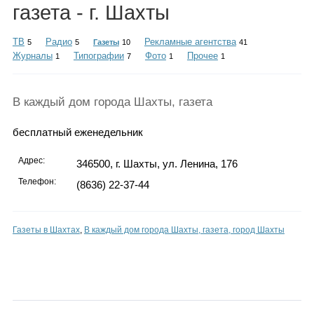
Каталог
газета - г. Шахты
ТВ
Радио
Рекламные агентства
5
5
Газеты
10
41
Журналы
Типографии
Фото
Прочее
1
7
1
1
Инфо
В каждый дом города Шахты, газета
бесплатный еженедельник
Гороскоп
Адрес:
346500, г. Шахты, ул. Ленина, 176
Телефон:
(8636) 22-37-44
Карты
Газеты в Шахтах
,
В каждый дом города Шахты, газета, город Шахты
Фотогалерея