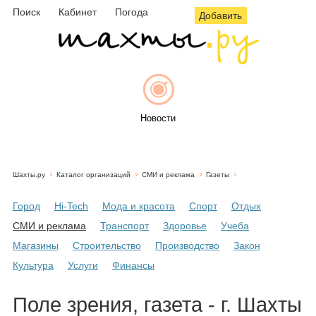
Поиск
Кабинет
Погода
Добавить
Новости
Шахты.ру
Каталог организаций
СМИ и реклама
Газеты
Афиша
Город
Hi-Tech
Мода и красота
Спорт
Отдых
СМИ и реклама
Транспорт
Здоровье
Учеба
Магазины
Строительство
Производство
Закон
Объявления
Культура
Услуги
Финансы
Поле зрения, газета - г. Шахты