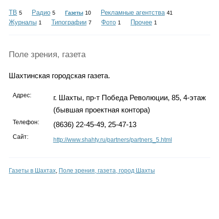
Каталог
ТВ
Радио
Рекламные агентства
5
5
Газеты
10
41
Журналы
Типографии
Фото
Прочее
1
7
1
1
Инфо
Поле зрения, газета
Шахтинская городская газета.
Адрес:
Гороскоп
г. Шахты, пр-т Победа Революции, 85, 4-этаж
(бывшая проектная контора)
Телефон:
(8636) 22-45-49, 25-47-13
Сайт:
http://www.shahty.ru/partners/partners_5.html
Карты
Газеты в Шахтах
,
Поле зрения, газета, город Шахты
Фотогалерея