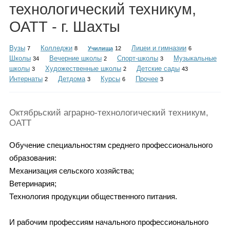
Каталог
технологический техникум,
ОАТТ - г. Шахты
Вузы
Колледжи
Лицеи и гимназии
7
8
Училища
12
6
Инфо
Школы
Вечерние школы
Спорт-школы
Музыкальные
34
2
3
школы
Художественные школы
Детские сады
3
2
43
Интернаты
Детдома
Курсы
Прочее
2
3
6
3
Гороскоп
Октябрьский аграрно-технологический техникум,
ОАТТ
Обучение специальностям среднего профессионального
Карты
образования:
Механизация сельского хозяйства;
Ветеринария;
Технология продукции общественного питания.
Фотогалерея
И рабочим профессиям начального профессионального