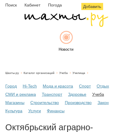
Поиск
Кабинет
Погода
Добавить
Новости
Шахты.ру
Каталог организаций
Учеба
Училища
Афиша
Город
Hi-Tech
Мода и красота
Спорт
Отдых
СМИ и реклама
Транспорт
Здоровье
Учеба
Магазины
Строительство
Производство
Закон
Объявления
Культура
Услуги
Финансы
Октябрьский аграрно-