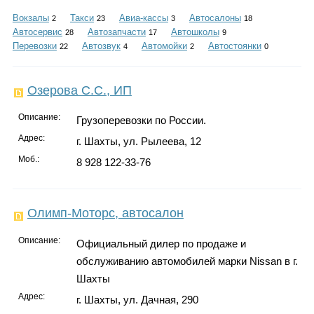
Каталог
Вокзалы
Такси
Авиа-кассы
Автосалоны
2
23
3
18
Автосервис
Автозапчасти
Автошколы
28
17
9
Перевозки
Автозвук
Автомойки
Автостоянки
22
4
2
0
Инфо
Озерова С.С., ИП
Описание:
Грузоперевозки по России.
Гороскоп
Адрес:
г. Шахты, ул. Рылеева, 12
Моб.:
8 928 122-33-76
Карты
Олимп-Моторс, автосалон
Описание:
Официальный дилер по продаже и
обслуживанию автомобилей марки Nissan в г.
Фотогалерея
Шахты
Адрес:
г. Шахты, ул. Дачная, 290