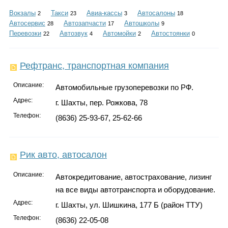
Каталог
Вокзалы
Такси
Авиа-кассы
Автосалоны
2
23
3
18
Автосервис
Автозапчасти
Автошколы
28
17
9
Перевозки
Автозвук
Автомойки
Автостоянки
22
4
2
0
Инфо
Рефтранс, транспортная компания
Описание:
Автомобильные грузоперевозки по РФ.
Гороскоп
Адрес:
г. Шахты, пер. Рожкова, 78
Телефон:
(8636) 25-93-67, 25-62-66
Карты
Рик авто, автосалон
Описание:
Автокредитование, автострахование, лизинг
на все виды автотранспорта и оборудование.
Фотогалерея
Адрес:
г. Шахты, ул. Шишкина, 177 Б (район ТТУ)
Телефон:
(8636) 22-05-08