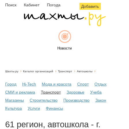
Поиск
Кабинет
Погода
Добавить
Новости
Шахты.ру
Каталог организаций
Транспорт
Автошколы
Афиша
Город
Hi-Tech
Мода и красота
Спорт
Отдых
СМИ и реклама
Транспорт
Здоровье
Учеба
Магазины
Строительство
Производство
Закон
Объявления
Культура
Услуги
Финансы
61 регион, автошкола - г.