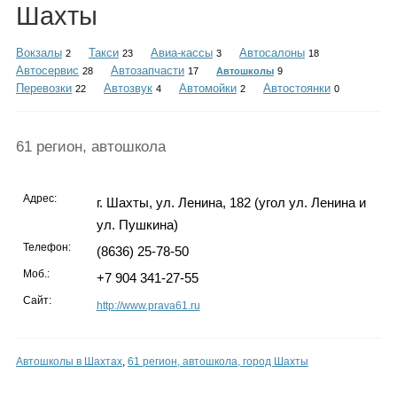
Каталог
Шахты
Вокзалы
Такси
Авиа-кассы
Автосалоны
2
23
3
18
Автосервис
Автозапчасти
28
17
Автошколы
9
Перевозки
Автозвук
Автомойки
Автостоянки
22
4
2
0
Инфо
61 регион, автошкола
Гороскоп
Адрес:
г. Шахты, ул. Ленина, 182 (угол ул. Ленина и
ул. Пушкина)
Телефон:
(8636) 25-78-50
Карты
Моб.:
+7 904 341-27-55
Сайт:
http://www.prava61.ru
Фотогалерея
Автошколы в Шахтах
,
61 регион, автошкола, город Шахты