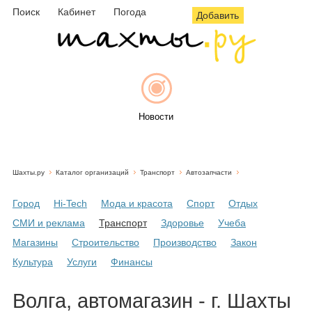
Поиск
Кабинет
Погода
Добавить
Новости
Шахты.ру
Каталог организаций
Транспорт
Автозапчасти
Афиша
Город
Hi-Tech
Мода и красота
Спорт
Отдых
СМИ и реклама
Транспорт
Здоровье
Учеба
Магазины
Строительство
Производство
Закон
Объявления
Культура
Услуги
Финансы
Волга, автомагазин - г. Шахты