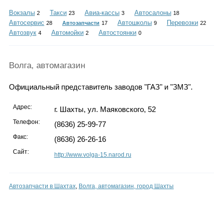
Каталог
Вокзалы
Такси
Авиа-кассы
Автосалоны
2
23
3
18
Автосервис
Автошколы
Перевозки
28
Автозапчасти
17
9
22
Автозвук
Автомойки
Автостоянки
4
2
0
Инфо
Волга, автомагазин
Официальный представитель заводов "ГАЗ" и "ЗМЗ".
Гороскоп
Адрес:
г. Шахты, ул. Маяковского, 52
Телефон:
(8636) 25-99-77
Факс:
(8636) 26-26-16
Карты
Сайт:
http://www.volga-15.narod.ru
Автозапчасти в Шахтах
,
Волга, автомагазин, город Шахты
Фотогалерея