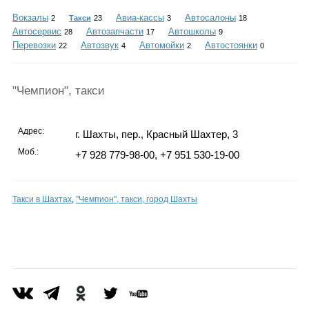
Каталог
Вокзалы
Авиа-кассы
Автосалоны
2
Такси
23
3
18
Автосервис
Автозапчасти
Автошколы
28
17
9
Перевозки
Автозвук
Автомойки
Автостоянки
22
4
2
0
Инфо
"Чемпион", такси
Адрес:
г. Шахты, пер., Красный Шахтер, 3
Гороскоп
Моб.:
+7 928 779-98-00, +7 951 530-19-00
Такси в Шахтах
,
"Чемпион", такси, город Шахты
Карты
Фотогалерея