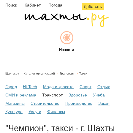
Поиск
Кабинет
Погода
Добавить
Новости
Шахты.ру
Каталог организаций
Транспорт
Такси
Афиша
Город
Hi-Tech
Мода и красота
Спорт
Отдых
СМИ и реклама
Транспорт
Здоровье
Учеба
Магазины
Строительство
Производство
Закон
Объявления
Культура
Услуги
Финансы
"Чемпион", такси - г. Шахты