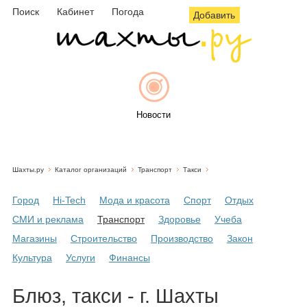
Поиск
Кабинет
Погода
Добавить
Новости
Шахты.ру
Каталог организаций
Транспорт
Такси
Афиша
Город
Hi-Tech
Мода и красота
Спорт
Отдых
СМИ и реклама
Транспорт
Здоровье
Учеба
Магазины
Строительство
Производство
Закон
Объявления
Культура
Услуги
Финансы
Блюз, такси - г. Шахты