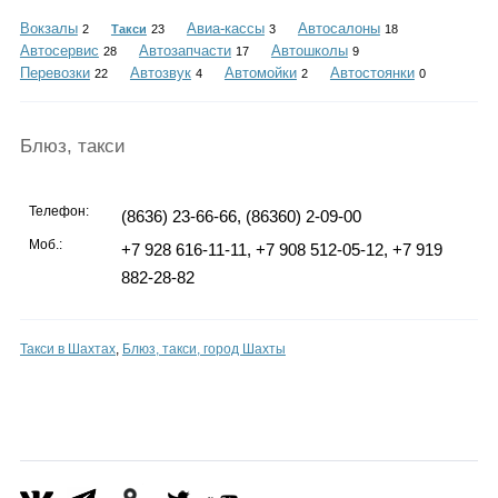
Каталог
Вокзалы
Авиа-кассы
Автосалоны
2
Такси
23
3
18
Автосервис
Автозапчасти
Автошколы
28
17
9
Перевозки
Автозвук
Автомойки
Автостоянки
22
4
2
0
Инфо
Блюз, такси
Телефон:
(8636) 23-66-66, (86360) 2-09-00
Гороскоп
Моб.:
+7 928 616-11-11, +7 908 512-05-12, +7 919
882-28-82
Карты
Такси в Шахтах
,
Блюз, такси, город Шахты
Фотогалерея