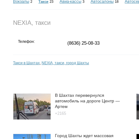
Вокзалы
Авиа-кассы
Автосалоны
Автосе
2
Такси
23
3
18
NEXIA, такси
Телефон:
(8636) 25-08-33
Такси в Шахтах
,
NEXIA, такси, город Шахты
В Шахтах перевернулся
автомобиль на дороге Центр —
Артем
+2165
Город Шахты ждет массовая