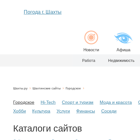
Погода г. Шахты
Новости
Афиша
Работа
Недвижимость
Шахты.ру
Шахтинские сайты
Городское
Городское
Hi-Tech
Спорт и туризм
Мода и красота
Хобби
Культура
Услуги
Финансы
Соседи
Каталоги сайтов