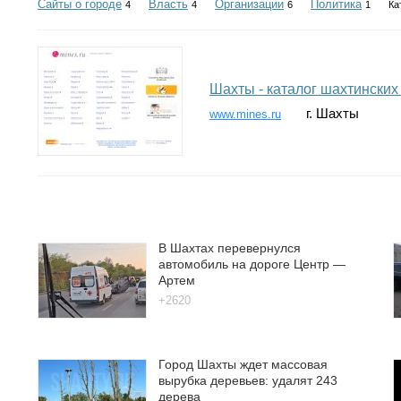
Сайты о городе
Власть
Организации
Политика
4
4
6
1
Ка
Шахты - каталог шахтинских
г. Шахты
www.mines.ru
В Шахтах перевернулся
автомобиль на дороге Центр —
Артем
+2620
Город Шахты ждет массовая
вырубка деревьев: удалят 243
дерева