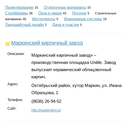
Каталог
Проектирование
Отделочные материалы
15
15
Стройфирмы
Окна и двери
Потолки
36
43
5
Строительные
Инструменты
Инженерные системы
материалы
45
5
19
Ландшафтный дизайн
Дача и участки
2
0
Инфо
Маркинский кирпичный завод
Описание:
Маркинский кирпичный завод» –
Гороскоп
производственная площадка Unitile. Завод
выпускает керамический облицовочный
кирпич.
Карты
Адрес:
Октябрьский район, хутор Маркин, ул. Ивана
Образцова, 1
Телефон:
(8636) 26-94-52
Сайт:
http://markinskiy.ru/
Фотогалерея