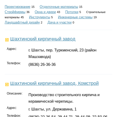
Каталог
Проектирование
Отделочные материалы
15
15
Стройфирмы
Окна и двери
Потолки
36
43
5
Строительные
Инструменты
Инженерные системы
материалы
45
5
19
Ландшафтный дизайн
Дача и участки
2
0
Инфо
Шахтинский кирпичный завод
Адрес:
г. Шахты, пер. Туркменский, 23 (район
Гороскоп
Машзавода)
Телефон:
(8636) 26-36-36
Карты
Шахтинский кирпичный завод, Комстрой
Описание:
Производство строительного кирпича и
керамической черепицы.
Фотогалерея
Адрес:
г. Шахты, ул. Державина, 1
Телефон:
(8636) 22-36-54, 29-44-71, 29-44-09, 22-50-06