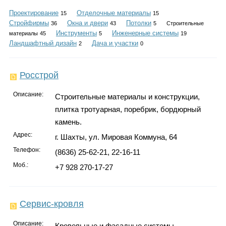
Каталог
Проектирование
Отделочные материалы
15
15
Стройфирмы
Окна и двери
Потолки
36
43
5
Строительные
Инструменты
Инженерные системы
материалы
45
5
19
Ландшафтный дизайн
Дача и участки
2
0
Инфо
Росстрой
Описание:
Строительные материалы и конструкции,
Гороскоп
плитка тротуарная, поребрик, бордюрный
камень.
Адрес:
г. Шахты, ул. Мировая Коммуна, 64
Карты
Телефон:
(8636) 25-62-21, 22-16-11
Моб.:
+7 928 270-17-27
Фотогалерея
Сервис-кровля
Описание:
Кровельные и фасадные системы.