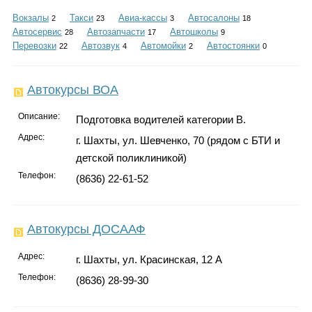
Каталог
Вокзалы
Такси
Авиа-кассы
Автосалоны
2
23
3
18
Автосервис
Автозапчасти
Автошколы
28
17
9
Перевозки
Автозвук
Автомойки
Автостоянки
22
4
2
0
Инфо
Автокурсы ВОА
Описание:
Подготовка водителей категории B.
Гороскоп
Адрес:
г. Шахты, ул. Шевченко, 70 (рядом с БТИ и
детской поликлиникой)
Телефон:
(8636) 22-61-52
Карты
Автокурсы ДОСААФ
Адрес:
г. Шахты, ул. Красинская, 12 А
Фотогалерея
Телефон:
(8636) 28-99-30