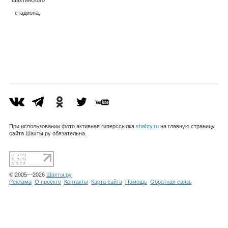
шахтинского
Каталог
стадиона,
пр-т Карла
Маркса
Инфо
Гороскоп
При использовании фото активная гиперссылка
shahty.ru
на главную страницу
сайта Шахты.ру обязательна.
Карты
© 2005—2026
Шахты.ру
Реклама
О проекте
Контакты
Карта сайта
Помощь
Обратная связь
Фотогалерея