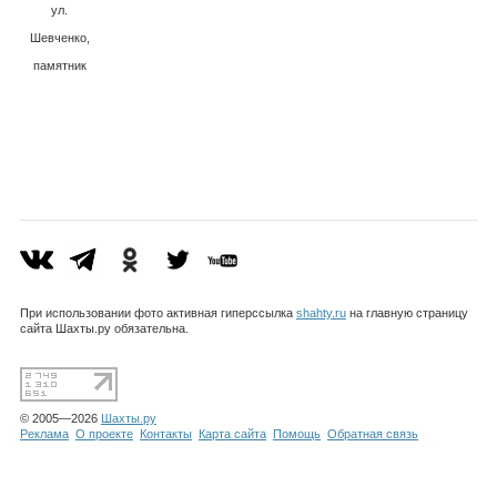
Каталог
ул.
Шевченко,
памятник
Солдату, г.
Инфо
Шахты
Гороскоп
При использовании фото активная гиперссылка
shahty.ru
на главную страницу
Карты
сайта Шахты.ру обязательна.
© 2005—2026
Шахты.ру
Фотогалерея
Реклама
О проекте
Контакты
Карта сайта
Помощь
Обратная связь