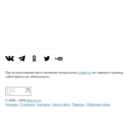
Каталог
Инфо
Гороскоп
При использовании фото активная гиперссылка
shahty.ru
на главную страницу
сайта Шахты.ру обязательна.
Карты
© 2005—2026
Шахты.ру
Реклама
О проекте
Контакты
Карта сайта
Помощь
Обратная связь
Фотогалерея