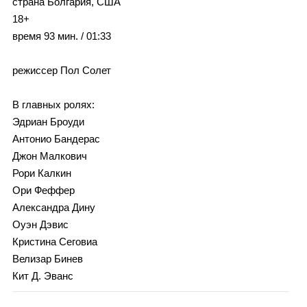
страна Болгария, США
18+
время 93 мин. / 01:33
режиссер Пол Солет
В главных ролях:
Эдриан Броуди
Антонио Бандерас
Джон Малкович
Рори Калкин
Ори Феффер
Александра Дину
Оуэн Дэвис
Кристина Сеговиа
Велизар Бинев
Кит Д. Эванс