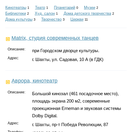
Каталог
Кинотеатры
Театр
Планетарий
Музеи
1
1
0
2
Библиотеки
Худ. салон
Дома детского творчества
2
1
2
Дома культуры
Творчество
Церкви
3
3
11
Инфо
Matrix, студия современных танцев
Описание:
при Городском дворце культуры.
Гороскоп
Адрес:
г. Шахты, ул. Садовая, 10 А (в ГДК)
Аврора, кинотеатр
Карты
Описание:
Большой кинозал (461 посадочное место),
площадь экрана 200 м2, современные
проекционная Erneman и звуковая системы
Фотогалерея
Dolby Digital.
Адрес:
г. Шахты, пр-т Победа Революции, 87
Телефон: