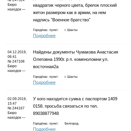
№ 247524
Бюро
квадратик черного цвета, брелок плоский
находок —
жетон размером как в армии, на нем
надпись "Военное братство"
Город/нас. пункт:
г.
Шахты
Подробнее
Найдены документы Чумакова Анастасия
04.12.2019,
06:41
Олеговна 1990г. р п. коменоломни ул.
№ 247108
Бюро
восточная2а
находок —
Город/нас. пункт:
г.
Шахты
Подробнее
У кого находится сумка с паспортом 1409
02.09.2019,
15:47
0158. просьба связаться по тел.
№ 244167
Бюро
89038877948
находок —
Город/нас. пункт:
Белгород
Подробнее