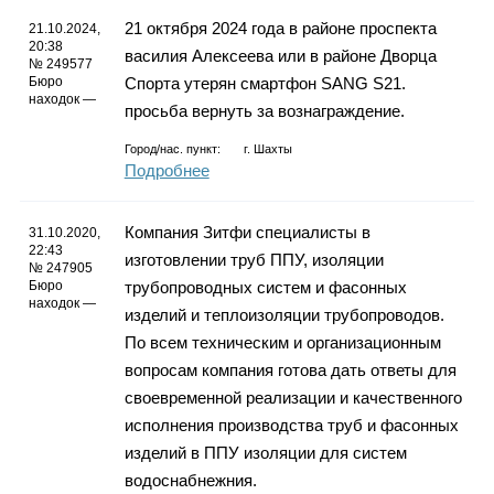
Каталог
21 октября 2024 года в районе проспекта
21.10.2024,
20:38
василия Алексеева или в районе Дворца
№ 249577
Бюро
Спорта утерян смартфон SANG S21.
находок —
просьба вернуть за вознаграждение.
Инфо
Город/нас. пункт:
г.
Шахты
Подробнее
Гороскоп
Компания Зитфи специалисты в
31.10.2020,
22:43
изготовлении труб ППУ, изоляции
№ 247905
Бюро
трубопроводных систем и фасонных
находок —
изделий и теплоизоляции трубопроводов.
Карты
По всем техническим и организационным
вопросам компания готова дать ответы для
своевременной реализации и качественного
исполнения производства труб и фасонных
Фотогалерея
изделий в ППУ изоляции для систем
водоснабнежния.