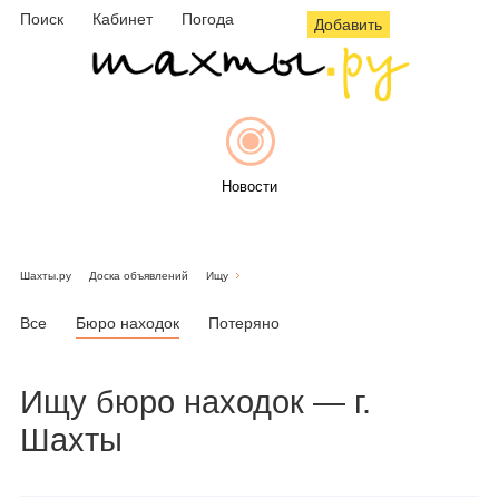
Поиск
Кабинет
Погода
Добавить
Новости
Шахты.ру
Доска объявлений
Ищу
Афиша
Все
Бюро находок
Потеряно
Ищу
бюро находок
— г.
Объявления
Шахты