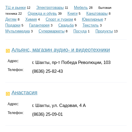
Каталог
ТЦ и рынки
Электротовары
Мебель
12
11
28
Бытовая
Одежда и обувь
Книги
Канцтовары
техника
22
39
5
8
Детям
Химия
Спорт и туризм
Ювелирные
8
4
6
7
Подарки
Галантерея
Свадьба
Текстиль
5
3
9
3
Инфо
Мультимедиа
Супермаркеты
Посуда
Продукты
3
8
1
13
Альянс, магазин аудио- и видеотехники
Гороскоп
Адрес:
г. Шахты, пр-т Победа Революции, 103
Телефон:
(8636) 25-82-43
Карты
Анастасия
Адрес:
г. Шахты, ул. Садовая, 4 А
Телефон:
(8636) 25-09-01
Фотогалерея