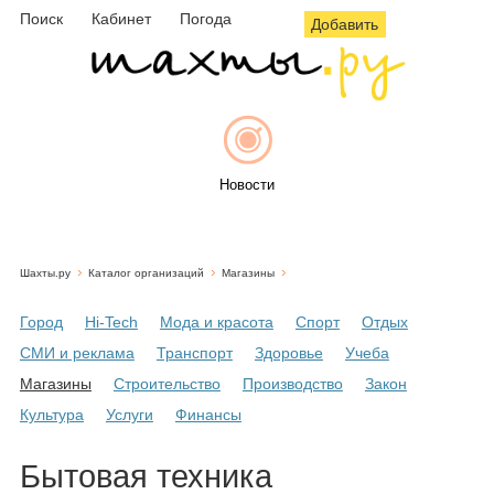
Поиск
Кабинет
Погода
Добавить
Новости
Шахты.ру
Каталог организаций
Магазины
Афиша
Город
Hi-Tech
Мода и красота
Спорт
Отдых
СМИ и реклама
Транспорт
Здоровье
Учеба
Магазины
Строительство
Производство
Закон
Объявления
Культура
Услуги
Финансы
Бытовая техника