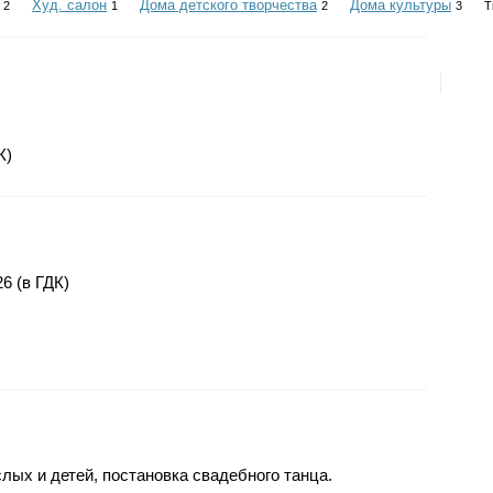
Худ. салон
Дома детского творчества
Дома культуры
2
1
2
3
Т
К)
26 (в ГДК)
ых и детей, постановка свадебного танца.