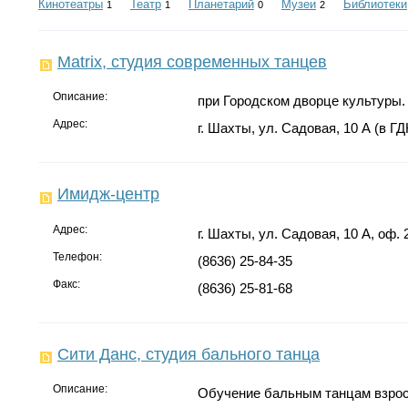
Кинотеатры
Театр
Планетарий
Музеи
Библиотеки
1
1
0
2
Matrix, студия современных танцев
Описание:
при Городском дворце культуры.
Адрес:
г. Шахты, ул. Садовая, 10 А (в ГД
Имидж-центр
Адрес:
г. Шахты, ул. Садовая, 10 А, оф. 
Телефон:
(8636) 25-84-35
Факс:
(8636) 25-81-68
Сити Данс, студия бального танца
Описание:
Обучение бальным танцам взросл