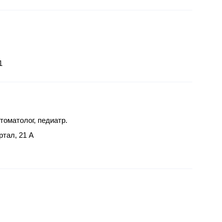
1
стоматолог, педиатр.
ртал, 21 А