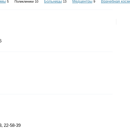
рмы
Больницы
Медцентры
Врачебная косм
5
Поликлиники
10
13
9
6
3, 22-58-39