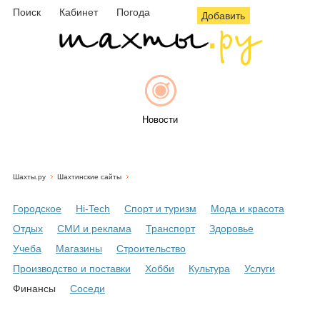
Поиск
Кабинет
Погода
Добавить
Новости
Шахты.ру
Шахтинские сайты
Афиша
Городское
Hi-Tech
Спорт и туризм
Мода и красота
Отдых
СМИ и реклама
Транспорт
Здоровье
Учеба
Магазины
Строительство
Объявления
Производство и поставки
Хобби
Культура
Услуги
Финансы
Соседи