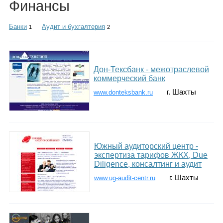
Финансы
Каталог
Банки
Аудит и бухгалтерия
1
2
Инфо
Дон-Тексбанк - межотраслевой
коммерческий банк
г. Шахты
www.donteksbank.ru
Гороскоп
Карты
Южный аудиторский центр -
экспертиза тарифов ЖКХ, Due
Diligence, консалтинг и аудит
г. Шахты
www.ug-audit-centr.ru
Фотогалерея