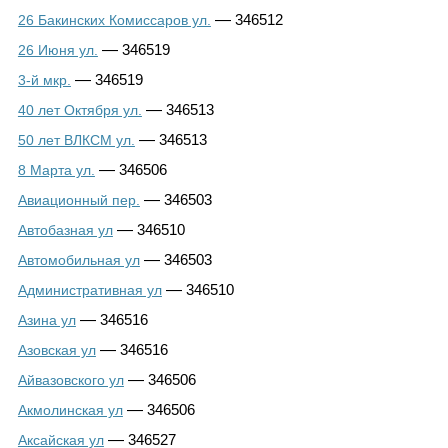
—
346512
26 Бакинских Комиссаров ул.
—
346519
26 Июня ул.
—
346519
3-й мкр.
—
346513
40 лет Октября ул.
—
346513
50 лет ВЛКСМ ул.
—
346506
8 Марта ул.
—
346503
Авиационный пер.
—
346510
Автобазная ул
—
346503
Автомобильная ул
—
346510
Административная ул
—
346516
Азина ул
—
346516
Азовская ул
—
346506
Айвазовского ул
—
346506
Акмолинская ул
—
346527
Аксайская ул