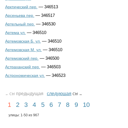
—
346513
Арктический пер.
—
346517
Арсеньева пер.
—
346530
Артельный пер.
—
346510
Артема ул.
—
346510
Артемовская Б. ул.
—
346510
Артемовская М. ул.
—
346500
Артемовский пер.
—
346503
Астраханский пер.
—
346523
Астрономическая ул.
предыдущая
следующая
← Ctrl
Ctrl →
1
2
3
4
5
6
7
8
9
10
улицы: 1-50 из 967