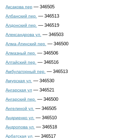
—
346505
Аксакова пер
—
346513
Албанский пер.
—
346519
Алдонский пер.
—
346503
Александрова ул.
—
346500
Алма-Атинский пер.
—
346506
Алмазный пер.
—
346516
Алтайский пер.
—
346513
Амбулаторный пер.
—
346530
Амурская ул.
—
346521
Ангарская ул
—
346500
Ангарский пер.
—
346505
Ангелиной ул.
—
346510
Андриенко ул.
—
346518
Андропова ул.
—
346517
Арбатская ул.