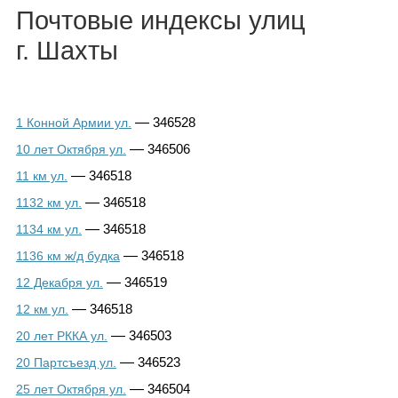
Каталог
Почтовые индексы улиц
г. Шахты
Инфо
—
346528
1 Конной Армии ул.
—
346506
10 лет Октября ул.
—
346518
Гороскоп
11 км ул.
—
346518
1132 км ул.
—
346518
1134 км ул.
—
346518
1136 км ж/д будка
Карты
—
346519
12 Декабря ул.
—
346518
12 км ул.
—
346503
20 лет РККА ул.
Фотогалерея
—
346523
20 Партсъезд ул.
—
346504
25 лет Октября ул.