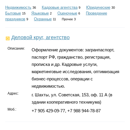
Каталог
Недвижимость
Кадровые агентства
Юридические
36
9
30
Бытовые
Языковые
Оценочные
Проведение
15
2
6
праздников
Охранные
9
11
Прочее
3
Инфо
Деловой круг, агентство
Описание:
Оформление документов: загранпаспорт,
паспорт РФ, гражданство, регистрация,
Гороскоп
прописка и др. Кадровые услуги,
маркетинговые исследования, оптимизация
бизнес-процессов, операции с
Карты
недвижимостью.
Адрес:
г. Шахты, ул. Советская, 153, оф. 11 А (в
здании кооперативного техникума)
Моб.:
+7 905 429-09-77, +7 988 944-78-87
Фотогалерея