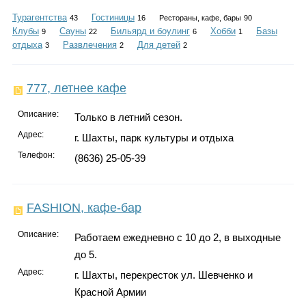
Каталог
Турагентства
Гостиницы
43
16
Рестораны, кафе, бары
90
Клубы
Сауны
Бильярд и боулинг
Хобби
Базы
9
22
6
1
отдыха
Развлечения
Для детей
3
2
2
Инфо
777, летнее кафе
Описание:
Только в летний сезон.
Гороскоп
Адрес:
г. Шахты, парк культуры и отдыха
Телефон:
(8636) 25-05-39
Карты
FASHION, кафе-бар
Описание:
Работаем ежедневно с 10 до 2, в выходные
до 5.
Фотогалерея
Адрес:
г. Шахты, перекресток ул. Шевченко и
Красной Армии