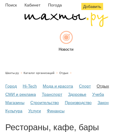
Поиск
Кабинет
Погода
Добавить
Новости
Шахты.ру
Каталог организаций
Отдых
Афиша
Город
Hi-Tech
Мода и красота
Спорт
Отдых
СМИ и реклама
Транспорт
Здоровье
Учеба
Магазины
Строительство
Производство
Закон
Объявления
Культура
Услуги
Финансы
Рестораны, кафе, бары