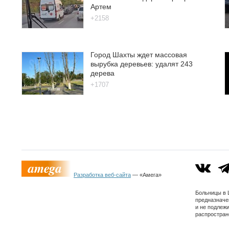
Артем
+2158
Город Шахты ждет массовая
вырубка деревьев: удалят 243
дерева
+1707
Разработка веб-сайта
— «Амега»
Больницы в 
предназначе
и не подлеж
распростран