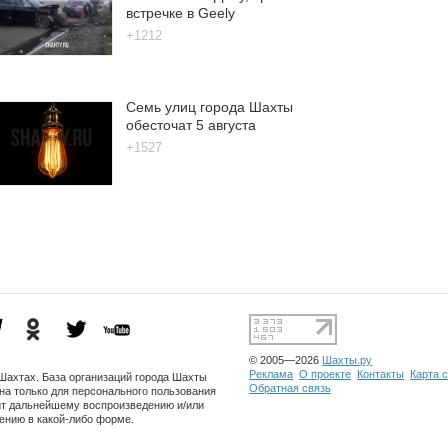
встречке в Geely
+1212
Семь улиц города Шахты
обесточат 5 августа
+1527
© 2005—2026
Шахты.ру
Реклама
О проекте
Контакты
Карта 
Шахтах. База организаций города Шахты
Обратная связь
на только для персонального пользования
ит дальнейшему воспроизведению и/или
ению в какой-либо форме.