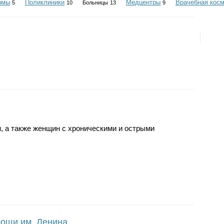
рмы
Поликлиники
Медцентры
Врачебная косм
5
10
Больницы
13
9
 а также женщин с хроническими и острыми
мощи им. Ленина