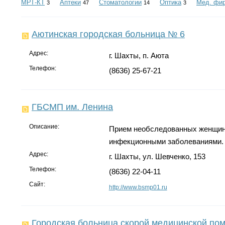
МРТ-КТ
Аптеки
Стоматологии
Оптика
Мед. фи
3
47
14
3
Аютинская городская больница № 6
Адрес:
г. Шахты, п. Аюта
Телефон:
(8636) 25-67-21
ГБСМП им. Ленина
Описание:
Прием необследованных женщин,
инфекционными заболеваниями.
Адрес:
г. Шахты, ул. Шевченко, 153
Телефон:
(8636) 22-04-11
Сайт:
http://www.bsmp01.ru
Городская больница скорой медицинской по