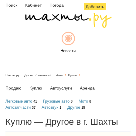
Поиск
Кабинет
Погода
Добавить
Новости
Шахты.ру
Доска объявлений
Авто
Куплю
Афиша
Продаю
Куплю
Автоуслуги
Аренда
Легковые авто
Грузовые авто
Мото
41
8
8
Автозапчасти
Автозвук
Другое
37
1
15
Объявления
Куплю — Другое в г. Шахты