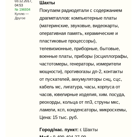
03.12.2017,
Каталог
Шахты
04:53
№ 196934
Покупаем радиодетали с содержанием
Куплю —
драгметаллов: компьютерные платы
Другое
(материнские, звуковые, видеокарты,
Инфо
оперативная память, керамические и
пластиковые процессоры),
телевизионные, приборные, бытовые,
военные платы, приборы (осциллографы,
Гороскоп
частотомеры, генераторы, измерители
мощности), противогазы дп-2, контакты
от пускателей, аккумуляторы снц, сцс,
кабель мс, лигатура, часы, корпуса от
Карты
часов, ювелирные изделия, хим. посуда,
реохорды, кольца от пп3, струны мкс,
ламели, ксп, конденсаторы, микросхемы,
Цена: 15 тыс. руб.
Фотогалерея
Город/нас. пункт:
г.
Шахты