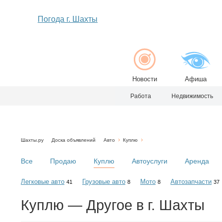
Погода г. Шахты
Новости
Афиша
Работа
Недвижимость
Шахты.ру
Доска объявлений
Авто
Куплю
Все
Продаю
Куплю
Автоуслуги
Аренда
Легковые авто
Грузовые авто
Мото
Автозапчасти
41
8
8
37
Куплю — Другое в г. Шахты