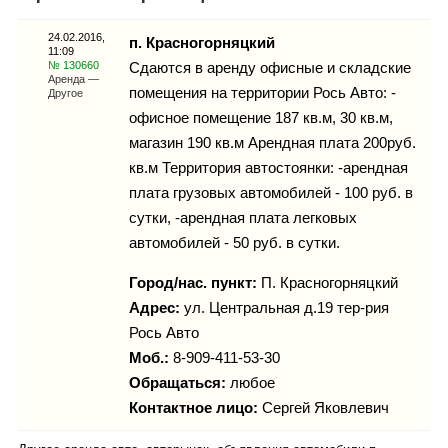
Каталог
24.02.2016,
п. Красногорняцкий
11:09
№ 130660
Сдаются в аренду офисные и складские
Аренда —
помещения на территории Рось Авто: -
Другое
Инфо
офисное помещение 187 кв.м, 30 кв.м,
магазин 190 кв.м Арендная плата 200руб.
кв.м Территория автостоянки: -арендная
плата грузовых автомобилей - 100 руб. в
Гороскоп
сутки, -арендная плата легковых
автомобилей - 50 руб. в сутки.
Город/нас. пункт:
П. Красногорняцкий
Карты
Адрес:
ул. Центральная д.19 тер-рия
Рось Авто
Моб.:
8-909-411-53-30
Обращаться:
любое
Фотогалерея
Контактное лицо:
Сергей Яковлевич