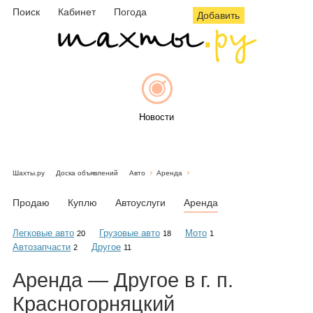
Поиск
Кабинет
Погода
Добавить
Новости
Шахты.ру
Доска объявлений
Авто
Аренда
Афиша
Продаю
Куплю
Автоуслуги
Аренда
Легковые авто
Грузовые авто
Мото
20
18
1
Автозапчасти
Другое
2
11
Объявления
Аренда — Другое в г. п.
Красногорняцкий