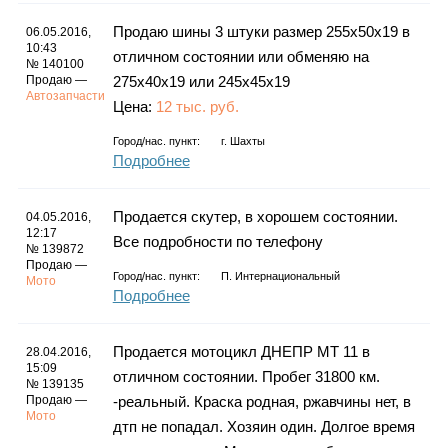
Каталог
Продаю шины 3 штуки размер 255х50х19 в
06.05.2016,
10:43
отличном состоянии или обменяю на
№ 140100
Продаю —
275х40х19 или 245х45х19
Автозапчасти
Инфо
Цена:
12 тыс. руб.
Город/нас. пункт:
г.
Шахты
Подробнее
Гороскоп
Продается скутер, в хорошем состоянии.
04.05.2016,
12:17
Все подробности по телефону
№ 139872
Продаю —
Город/нас. пункт:
П. Интернациональный
Мото
Карты
Подробнее
Продается мотоцикл ДНЕПР МТ 11 в
28.04.2016,
15:09
отличном состоянии. Пробег 31800 км.
№ 139135
Фотогалерея
Продаю —
-реальный. Краска родная, ржавчины нет, в
Мото
дтп не попадал. Хозяин один. Долгое время