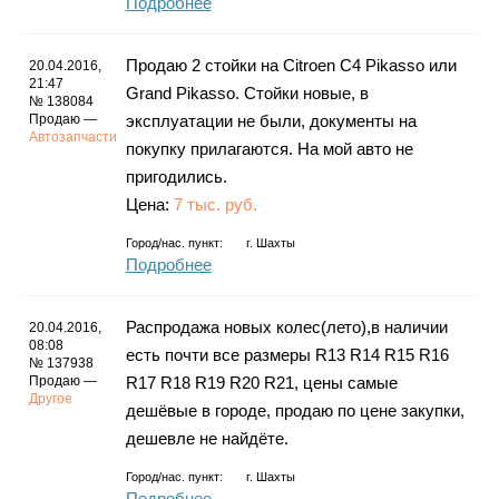
Подробнее
Продаю 2 стойки на Citroen C4 Pikasso или
20.04.2016,
21:47
Grand Pikasso. Стойки новые, в
№ 138084
Продаю —
эксплуатации не были, документы на
Автозапчасти
покупку прилагаются. На мой авто не
пригодились.
Цена:
7 тыс. руб.
Город/нас. пункт:
г.
Шахты
Подробнее
Распродажа новых колес(лето),в наличии
20.04.2016,
08:08
есть почти все размеры R13 R14 R15 R16
№ 137938
Продаю —
R17 R18 R19 R20 R21, цены самые
Другое
дешёвые в городе, продаю по цене закупки,
дешевле не найдёте.
Город/нас. пункт:
г.
Шахты
Подробнее