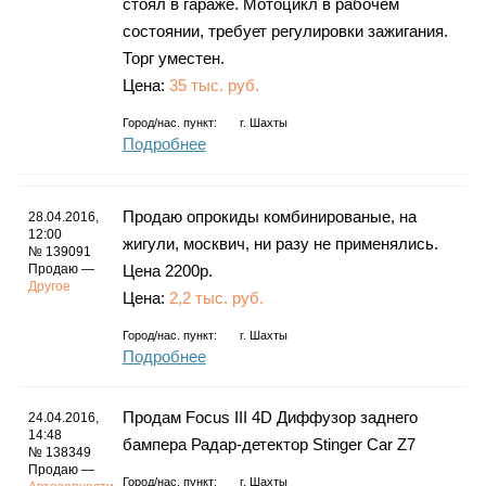
стоял в гараже. Мотоцикл в рабочем
состоянии, требует регулировки зажигания.
Торг уместен.
Цена:
35 тыс. руб.
Город/нас. пункт:
г.
Шахты
Подробнее
Продаю опрокиды комбинированые, на
28.04.2016,
12:00
жигули, москвич, ни разу не применялись.
№ 139091
Продаю —
Цена 2200р.
Другое
Цена:
2,2 тыс. руб.
Город/нас. пункт:
г.
Шахты
Подробнее
Продам Focus III 4D Диффузор заднего
24.04.2016,
14:48
бампера Радар-детектор Stinger Car Z7
№ 138349
Продаю —
Город/нас. пункт:
г.
Шахты