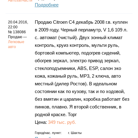
Автозапчасти
Подробнее
Продаю Citroen C4 декабрь 2008 г.в. куплен
20.04.2016,
22:00
в 2009 году. Черный перламутр, V 1,6 109 л.
№ 138086
Продаю —
с. автомат (чистый). Двух зонный климат
Легковые
контроль, круиз контроль, мульти руль,
авто
бортовой компьютер, подогрев сидений,
обогрев зеркал, электро привод зеркал,
стеклоподъемники, ABS, ESP, салон эко
кожа, кожаный руль, MP3, 2 ключа, авто
местный (дилер Ростов). В идеальном
состоянии как по кузову, так и по ходовой,
без вмятин и царапин, коробка работает без
пинков, плавно. Я второй собственник, в
родной краске. Торг
Цена:
349 тыс. руб.
Город/нас. пункт:
г.
Шахты