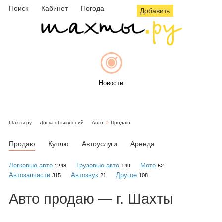
Поиск
Кабинет
Погода
Добавить
Новости
Шахты.ру
Доска объявлений
Авто
Продаю
Афиша
Продаю
Куплю
Автоуслуги
Аренда
Легковые авто
Грузовые авто
Мото
1248
149
52
Автозапчасти
Автозвук
Другое
315
21
108
Объявления
Авто
продаю
— г. Шахты