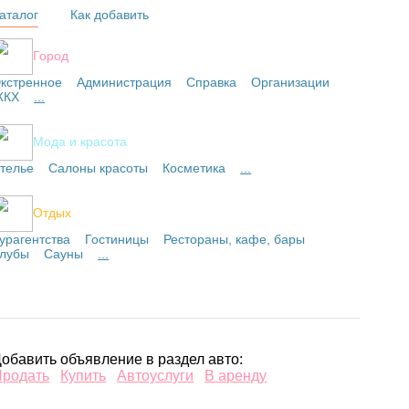
аталог
Как добавить
Город
кстренное
Администрация
Справка
Организации
ЖКХ
...
Мода и красота
телье
Салоны красоты
Косметика
...
Отдых
урагентства
Гостиницы
Рестораны, кафе, бары
лубы
Сауны
...
обавить объявление в раздел авто:
Продать
Купить
Автоуслуги
В аренду