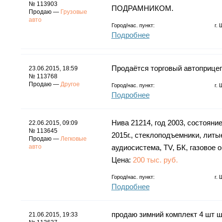
№ 113903
ПОДРАМНИКОМ.
Продаю —
Грузовые
авто
Город/нас. пункт:
г.
Подробнее
Продаётся торговый автоприцеп
23.06.2015, 18:59
№ 113768
Продаю —
Другое
Город/нас. пункт:
г.
Подробнее
Нива 21214, год 2003, состояни
22.06.2015, 09:09
№ 113645
2015г., стеклоподъемники, литы
Продаю —
Легковые
авто
аудиосистема, TV, БК, газовое 
Цена:
200 тыс. руб.
Город/нас. пункт:
г.
Подробнее
продаю зимний комплект 4 шт ши
21.06.2015, 19:33