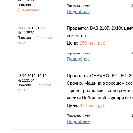
№ 113637
Продаю —
Город/нас. пункт:
г.
Автозапчасти
Подробнее
Продается ВАЗ 2107, 2010г, цве
19.06.2015, 11:21
№ 113578
инжектор
Продаю —
Легковые
авто
Цена:
150 тыс. руб.
Город/нас. пункт:
г.
Подробнее
Продается CHEVROLET LETI 2007
18.06.2015, 19:10
№ 113564
Срочно. Машина в хорошем сост
Продаю —
Легковые
авто
-пробег реальный После ремонт
часики Небольшой торг при осм
Цена:
310 тыс. руб.
Город/нас. пункт:
г.
Подробнее