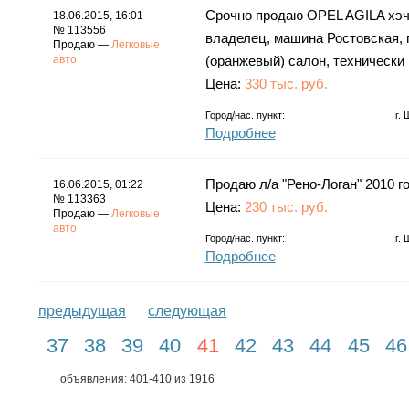
Срочно продаю OPEL AGILA хэчбек
18.06.2015, 16:01
№ 113556
владелец, машина Ростовская, п
Продаю —
Легковые
авто
(оранжевый) салон, технически 
Цена:
330 тыс. руб.
Город/нас. пункт:
г.
Подробнее
Продаю л/а "Рено-Логан" 2010 г
16.06.2015, 01:22
№ 113363
Цена:
230 тыс. руб.
Продаю —
Легковые
авто
Город/нас. пункт:
г.
Подробнее
предыдущая
следующая
37
38
39
40
41
42
43
44
45
46
объявления: 401-410 из 1916