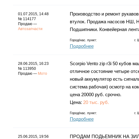
Производство и ремонт рукавов
01.07.2015, 14:48
№ 114177
втулок. Продажа насосов НШ, Н
Продаю —
Автозапчасти
Подшипники. Конвейерная лента 
Город/нас. пункт:
г.
Подробнее
Scorpio Vento zip r3i 50 кубов
28.06.2015, 16:23
№ 113950
отличное состояние четыре отс
Продаю —
Мото
новый аккумулятор есть сигнал
система рабочая) осмотр на ком
цена 20000 руб. срочно.
Цена:
20 тыс. руб.
Город/нас. пункт:
г.
Подробнее
ПРОДАМ ПОДЬЕМНИК НА ЗИЛ
25.06.2015, 19:56