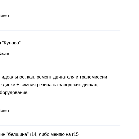
Шахты
 "Купава"
Шахты
е идеальное, кап. ремонт двигателя и трансмиссии
е диски + зимняя резина на заводских дисках,
оборудование.
Шахты
н "белшина" r14, либо меняю на r15