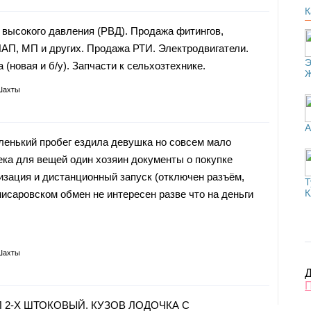
К
 высокого давления (РВД). Продажа фитингов,
АП, МП и других. Продажа РТИ. Электродвигатели.
Э
(новая и б/у). Запчасти к сельхозтехнике.
Шахты
А
 маленький пробег ездила девушка но совсем мало
ека для вещей один хозяин документы о покупке
изация и дистанционный запуск (отключен разъём,
Т
К
исаровском обмен не интересен разве что на деньги
Шахты
Д
 2-Х ШТОКОВЫЙ. КУЗОВ ЛОДОЧКА С